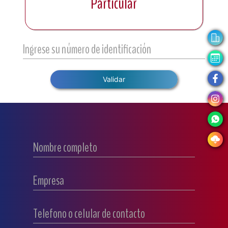
Particular
Ingrese su número de identificación
Validar
Nombre completo
Empresa
Telefono o celular de contacto